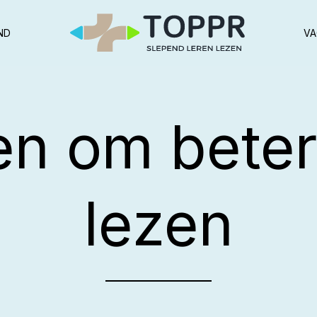
ND
VA
en om beter 
lezen