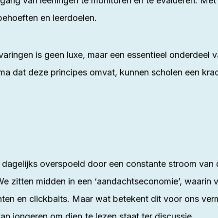
gang van leerlingen te monitoren en te evalueren. Met 
behoeften en leerdoelen.
aringen is geen luxe, maar een essentieel onderdeel v
a dat deze principes omvat, kunnen scholen een krach
agelijks overspoeld door een constante stroom van dig
We zitten midden in een ‘aandachtseconomie’, waarin
ten en clickbaits. Maar wat betekent dit voor ons ve
an jongeren om diep te lezen staat ter discussie.